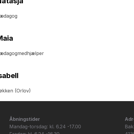
atasja
ædagog
Maia
ædagogmedhjælper
sabell
økken (Orlov)
Åbningstider
Adr
Mandag-torsdag: kl. 6.24 -17.00
Bak