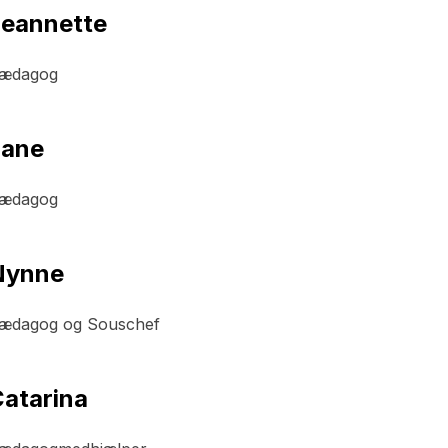
eannette
ædagog
Jane
ædagog
Nynne
ædagog og Souschef
atarina