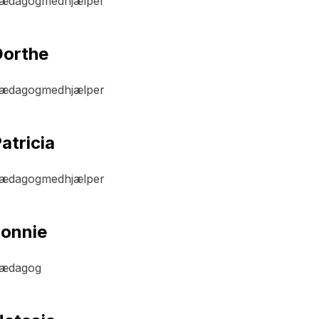
ædagogmedhjælper
orthe
ædagogmedhjælper
atricia
ædagogmedhjælper
onnie
ædagog