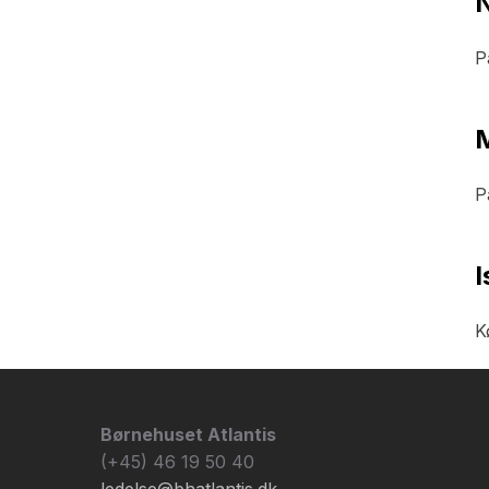
N
P
P
I
K
Børnehuset Atlantis
(+45) 46 19 50 40